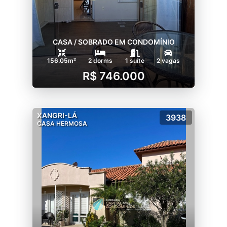
CASA / SOBRADO EM CONDOMÍNIO
156.05m²
2 dorms
1 suíte
2 vagas
R$ 746.000
XANGRI-LÁ
3938
CASA HERMOSA