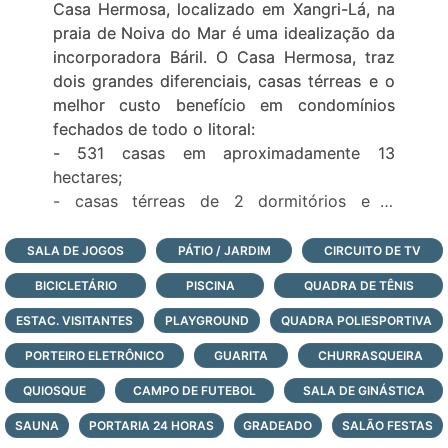
Casa Hermosa, localizado em Xangri-Lá, na
praia de Noiva do Mar é uma idealização da
incorporadora Báril. O Casa Hermosa, traz
dois grandes diferenciais, casas térreas e o
melhor custo benefício em condomínios
fechados de todo o litoral:
- 531 casas em aproximadamente 13
hectares;
- casas térreas de 2 dormitórios e 3
dormitórios;
- infraestrutura de lazer completa com
SALA DE JOGOS
PÁTIO / JARDIM
CIRCUITO DE TV
paradouro à beira-mar;
BICICLETÁRIO
PISCINA
QUADRA DE TÊNIS
- portaria com monitoramento e segurança
24 horas, todos os dias do ano;
ESTAC. VISITANTES
PLAYGROUND
QUADRA POLIESPORTIVA
Veja todas as casas à venda no condomínio
PORTEIRO ELETRÔNICO
GUARITA
CHURRASQUEIRA
fechado Casa Hermosa, logo abaixo,
QUIOSQUE
escolha a de sua preferência e agende a sua
CAMPO DE FUTEBOL
SALA DE GINÁSTICA
visita com nossos corretores agora mesmo!
SAUNA
PORTARIA 24 HORAS
GRADEADO
SALÃO FESTAS