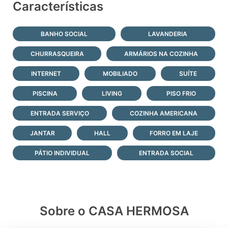
Características
BANHO SOCIAL
LAVANDERIA
CHURRASQUEIRA
ARMÁRIOS NA COZINHA
INTERNET
MOBILIADO
SUÍTE
PISCINA
LIVING
PISO FRIO
ENTRADA SERVIÇO
COZINHA AMERICANA
JANTAR
HALL
FORRO EM LAJE
PÁTIO INDIVIDUAL
ENTRADA SOCIAL
Sobre o CASA HERMOSA