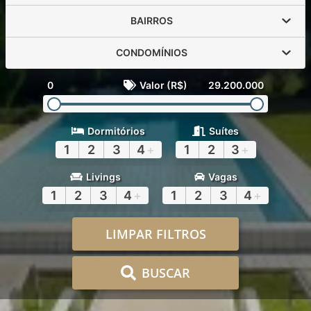
BAIRROS
CONDOMÍNIOS
0
Valor (R$)
29.200.000
Dormitórios
Suítes
1
2
3
4
+
1
2
3
+
Livings
Vagas
1
2
3
4
+
1
2
3
4
+
LIMPAR FILTROS
BUSCAR