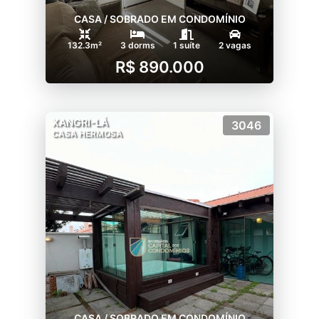
CASA / SOBRADO EM CONDOMÍNIO
132.3m²
3 dorms
1 suíte
2 vagas
R$ 890.000
XANGRI-LÁ
3046
CASA HERMOSA
CASA / SOBRADO EM CONDOMÍNIO