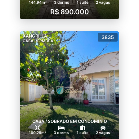
144.94m²
3 dorms
1 suíte
2 vagas
R$ 890.000
XANGRI-LÁ
3835
CASA HERMOSA
CASA / SOBRADO EM CONDOMÍNIO
160.28m²
3 dorms
1 suíte
2 vagas