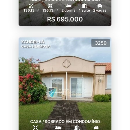
136.13m²
136.13m²
2 dorms
1 suíte
2 vagas
R$ 695.000
XANGRI-LÁ
3259
CASA HERMOSA
CASA / SOBRADO EM CONDOMÍNIO