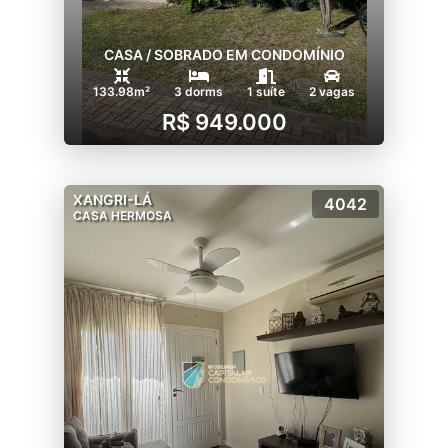
CASA / SOBRADO EM CONDOMÍNIO
133.98m²
3 dorms
1 suíte
2 vagas
R$ 949.000
XANGRI-LÁ
4042
CASA HERMOSA