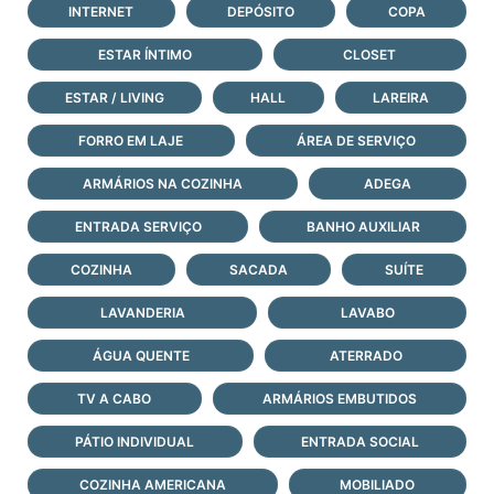
INTERNET
DEPÓSITO
COPA
ESTAR ÍNTIMO
CLOSET
ESTAR / LIVING
HALL
LAREIRA
FORRO EM LAJE
ÁREA DE SERVIÇO
ARMÁRIOS NA COZINHA
ADEGA
ENTRADA SERVIÇO
BANHO AUXILIAR
COZINHA
SACADA
SUÍTE
LAVANDERIA
LAVABO
ÁGUA QUENTE
ATERRADO
TV A CABO
ARMÁRIOS EMBUTIDOS
PÁTIO INDIVIDUAL
ENTRADA SOCIAL
COZINHA AMERICANA
MOBILIADO