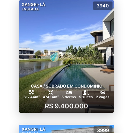
XANGRI-LÁ
3940
ENSEADA
CASA / SOBRADO EM CONDOMÍNIO
617.44m²
474.14m²
5 dorms
5 suítes
2 vagas
R$ 9.400.000
XANGRI-LÁ
3999