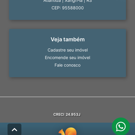
Atlântida
|
Xangri-lá
|
RS
CEP: 95588000
Veja também
Cadastre seu imóvel
Encomende seu imóvel
Fale conosco
CRECI
24.953J