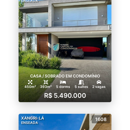
ENSEADA
CASA / SOBRADO EM CONDOMÍNIO
450m²
393m²
5 dorms
5 suítes
2 vagas
R$ 5.490.000
XANGRI-LÁ
1608
ENSEADA