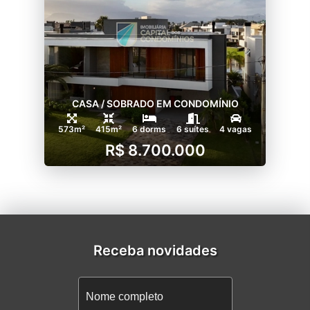
CASA / SOBRADO EM CONDOMÍNIO
573m²
415m²
6 dorms
6 suítes
4 vagas
R$ 8.700.000
Receba novidades