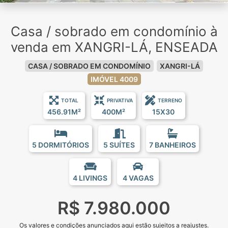
Casa / sobrado em condomínio à
venda em XANGRI-LÁ, ENSEADA
CASA / SOBRADO EM CONDOMÍNIO
XANGRI-LÁ
IMÓVEL 4009
TOTAL
PRIVATIVA
TERRENO
456.91M²
400M²
15X30
5 DORMITÓRIOS
5 SUÍTES
7 BANHEIROS
4 LIVINGS
4 VAGAS
R$ 7.980.000
Os valores e condições anunciados aqui estão sujeitos a reajustes.