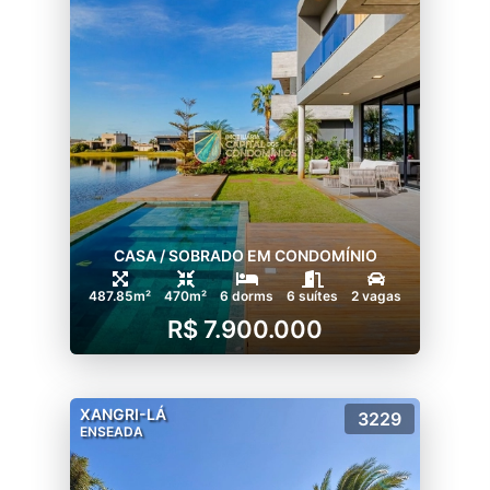
CASA / SOBRADO EM CONDOMÍNIO
487.85m²
470m²
6 dorms
6 suítes
2 vagas
R$ 7.900.000
XANGRI-LÁ
3229
ENSEADA