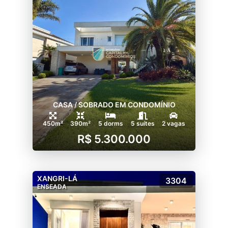
CASA / SOBRADO EM CONDOMÍNIO
450m²
390m²
5 dorms
5 suítes
2 vagas
R$ 5.300.000
XANGRI-LÁ
3304
ENSEADA