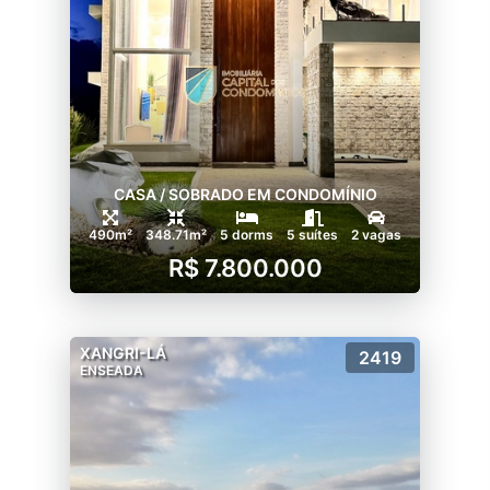
CASA / SOBRADO EM CONDOMÍNIO
490m²
348.71m²
5 dorms
5 suítes
2 vagas
R$ 7.800.000
XANGRI-LÁ
2419
ENSEADA