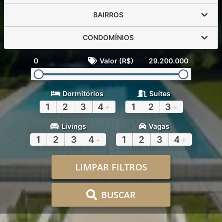
BAIRROS
CONDOMÍNIOS
0
Valor (R$)
29.200.000
Dormitórios
Suítes
1
2
3
4
+
1
2
3
+
Livings
Vagas
1
2
3
4
+
1
2
3
4
+
LIMPAR FILTROS
BUSCAR