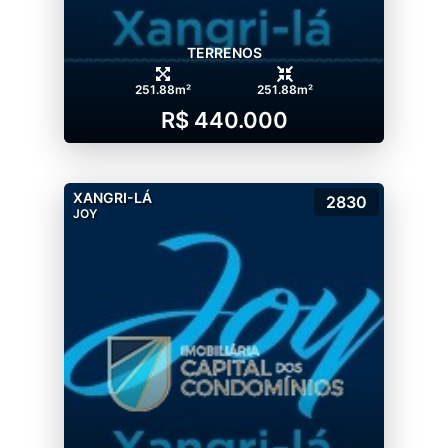
TERRENOS
251.88m²
251.88m²
R$ 440.000
XANGRI-LÁ
2830
JOY