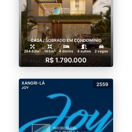
CASA / SOBRADO EM CONDOMÍNIO
264.62m²
165m²
4 dorms
4 suítes
2 vagas
R$ 1.790.000
XANGRI-LÁ
2559
JOY