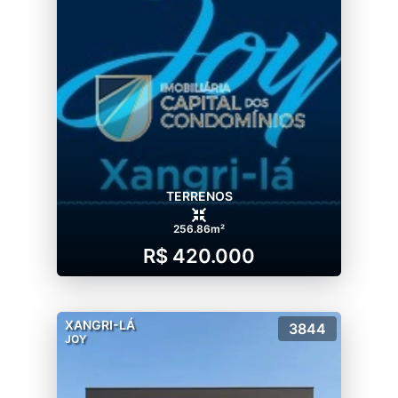
TERRENOS
256.86m²
R$ 420.000
XANGRI-LÁ
3844
JOY