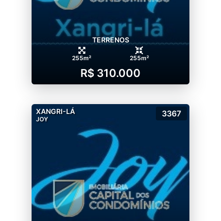
TERRENOS
255m²
255m²
R$ 310.000
XANGRI-LÁ
3367
JOY