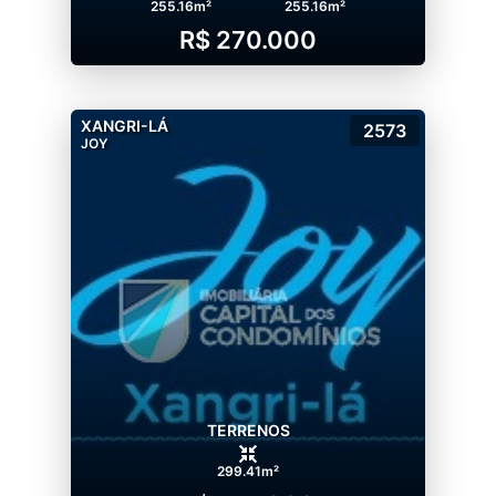
255.16m²
255.16m²
R$ 270.000
XANGRI-LÁ
2573
JOY
TERRENOS
299.41m²