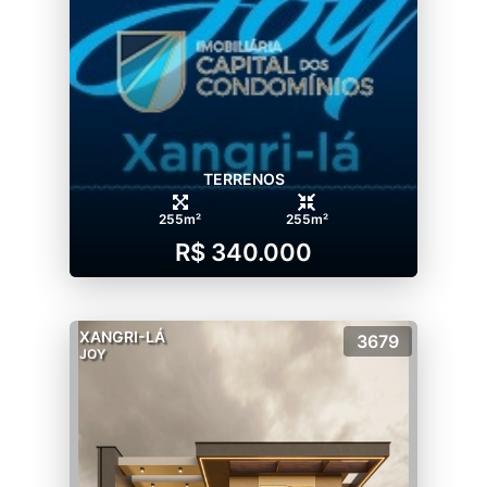
TERRENOS
255m²
255m²
R$ 340.000
XANGRI-LÁ
3679
JOY