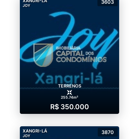
XANGRI-LÁ
3603
JOY
TERRENOS
255.74m²
R$ 350.000
XANGRI-LÁ
3870
JOY