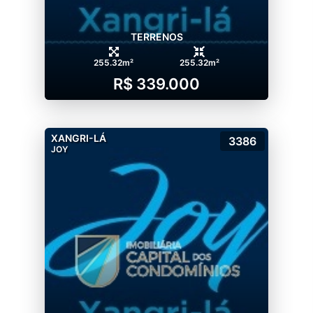
TERRENOS
255.32m²
255.32m²
R$ 339.000
XANGRI-LÁ
3386
JOY