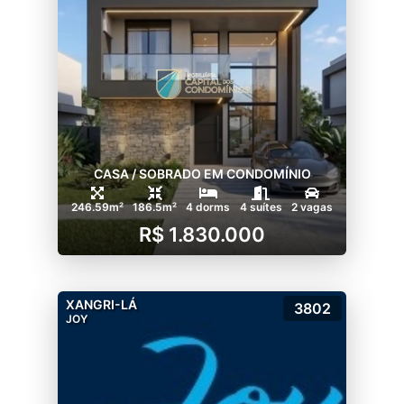
CASA / SOBRADO EM CONDOMÍNIO
246.59m²
186.5m²
4 dorms
4 suítes
2 vagas
R$ 1.830.000
XANGRI-LÁ
3802
JOY