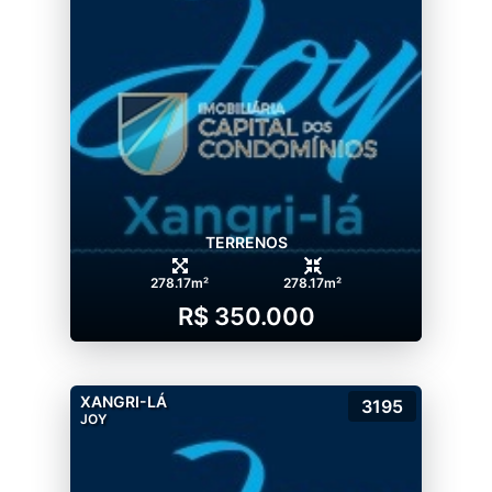
TERRENOS
278.17m²
278.17m²
R$ 350.000
XANGRI-LÁ
3195
JOY