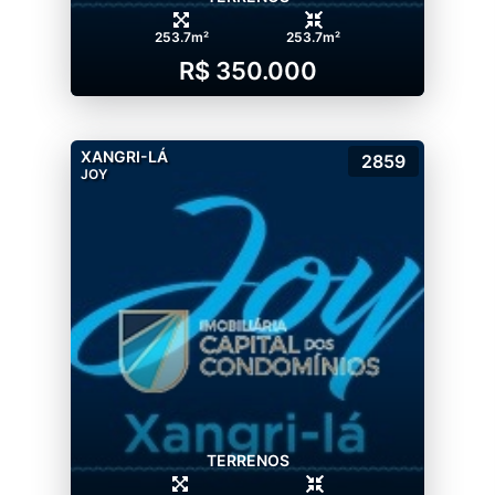
253.7m²
253.7m²
R$ 350.000
XANGRI-LÁ
2859
JOY
TERRENOS