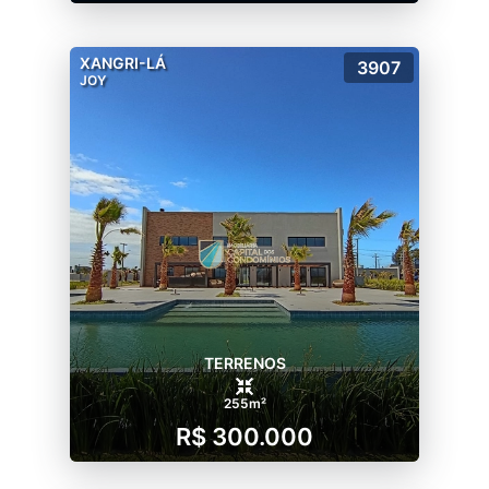
XANGRI-LÁ
3907
JOY
TERRENOS
255m²
R$ 300.000