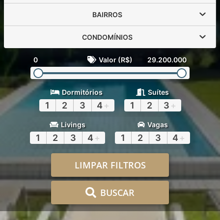
BAIRROS
CONDOMÍNIOS
0
Valor (R$)
29.200.000
Dormitórios
Suítes
1
2
3
4
+
1
2
3
+
Livings
Vagas
1
2
3
4
+
1
2
3
4
+
LIMPAR FILTROS
BUSCAR