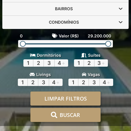
BAIRROS
CONDOMÍNIOS
0
Valor (R$)
29.200.000
Dormitórios
Suítes
1
2
3
4
+
1
2
3
+
Livings
Vagas
1
2
3
4
+
1
2
3
4
+
LIMPAR FILTROS
BUSCAR