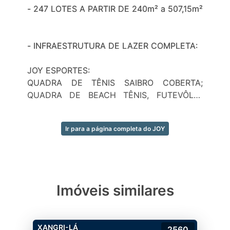
- 247 LOTES A PARTIR DE 240m² a 507,15m²
- INFRAESTRUTURA DE LAZER COMPLETA:
JOY ESPORTES:
QUADRA DE TÊNIS SAIBRO COBERTA;
QUADRA DE BEACH TÊNIS, FUTEVÔLEI;
QUADRA DE PADDLE; QUADRA
POLIESPORTIVA; CAMPO DE FUTEBOL;
Ir para a página completa do JOY
QUIOSQUE PARA AS QUADRAS
ESPORTIVAS; PISTA PARA CAMINHADA NO
LAGO CENTRAL.
JOY SPA: ACADEMIA; SAUNA; SAUNA COM
Imóveis similares
ÁREA DE DESCANSO.
CLUBE JOY:
XANGRI-LÁ
2560