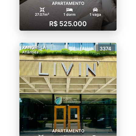
APARTAMENTO
27.07m²
1 dorm
1 vaga
R$ 525.000
XANGRI-LÁ
3374
Atlântida
APARTAMENTO