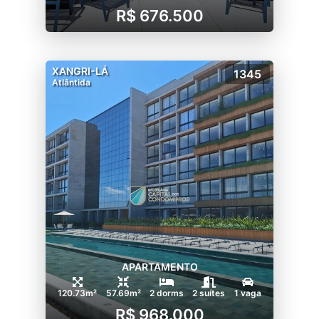
R$ 676.500
XANGRI-LÁ
1345
Atlântida
APARTAMENTO
120.73m²
57.69m²
2 dorms
2 suítes
1 vaga
R$ 968.000