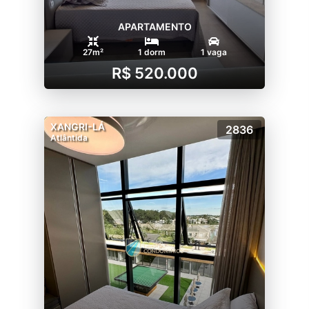
APARTAMENTO
27m²
1 dorm
1 vaga
R$ 520.000
XANGRI-LÁ
2836
Atlântida