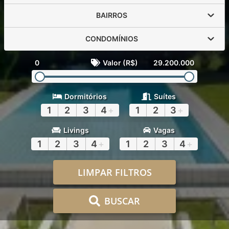
BAIRROS
CONDOMÍNIOS
0
Valor (R$)
29.200.000
Dormitórios
Suítes
1
2
3
4
+
1
2
3
+
Livings
Vagas
1
2
3
4
+
1
2
3
4
+
LIMPAR FILTROS
BUSCAR