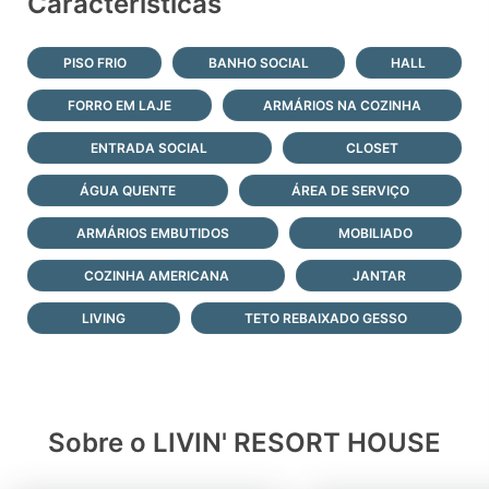
Características
PISO FRIO
BANHO SOCIAL
HALL
FORRO EM LAJE
ARMÁRIOS NA COZINHA
ENTRADA SOCIAL
CLOSET
ÁGUA QUENTE
ÁREA DE SERVIÇO
ARMÁRIOS EMBUTIDOS
MOBILIADO
COZINHA AMERICANA
JANTAR
LIVING
TETO REBAIXADO GESSO
Sobre o LIVIN' RESORT HOUSE