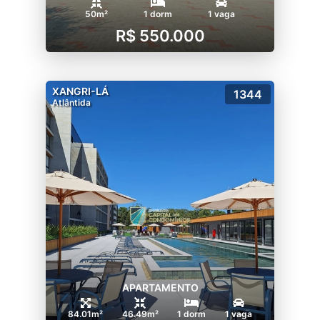
50m²
1 dorm
1 vaga
R$ 550.000
XANGRI-LÁ
1344
Atlântida
APARTAMENTO
84.01m²
46.49m²
1 dorm
1 vaga