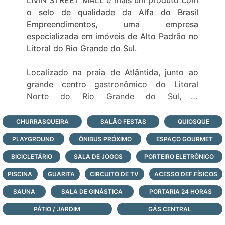
o selo de qualidade da Alfa do Brasil
Empreendimentos, uma empresa
especializada em imóveis de Alto Padrão no
Litoral do Rio Grande do Sul.
Localizado na praia de Atlântida, junto ao
grande centro gastronômico do Litoral
Norte do Rio Grande do Sul, o
Empreendimento possui opções de loft, e
apartamentos de 1 e 2 dormitórios que
CHURRASQUEIRA
SALÃO FESTAS
QUIOSQUE
contam ainda com uma completa
PLAYGROUND
ÔNIBUS PRÓXIMO
ESPAÇO GOURMET
infraestrutura e lazer com 2.500m² com as
seguintes comodidades para seus usuários:
BICICLETÁRIO
SALA DE JOGOS
PORTEIRO ELETRÔNICO
PISCINA
GUARITA
CIRCUITO DE TV
ACESSO DEF.FÍSICOS
-6 salões de festas
SAUNA
-Espaço Kids ao ar livre
SALA DE GINÁSTICA
PORTARIA 24 HORAS
-Espaço Kids fechado
PÁTIO / JARDIM
GÁS CENTRAL
-Academia totalmente equipada