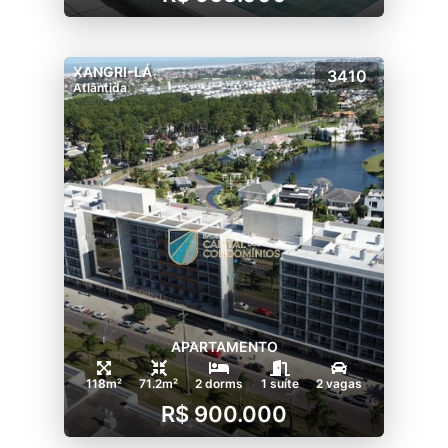
XANGRI-LÁ
3410
Atlântida
APARTAMENTO
118m²
71.2m²
2 dorms
1 suíte
2 vagas
R$ 900.000