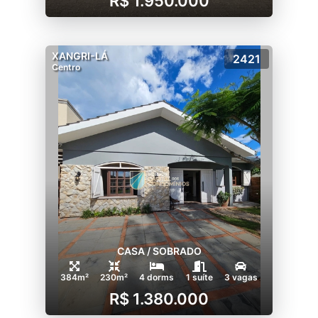
R$ 1.950.000
XANGRI-LÁ
2421
Centro
CASA / SOBRADO
384m²
230m²
4 dorms
1 suíte
3 vagas
R$ 1.380.000