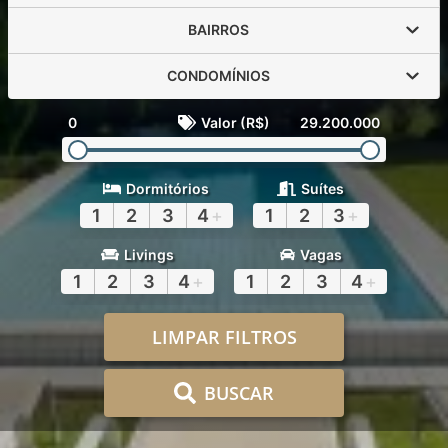
BAIRROS
CONDOMÍNIOS
0
Valor (R$)
29.200.000
Dormitórios
Suítes
1
2
3
4
+
1
2
3
+
Livings
Vagas
1
2
3
4
+
1
2
3
4
+
LIMPAR FILTROS
BUSCAR