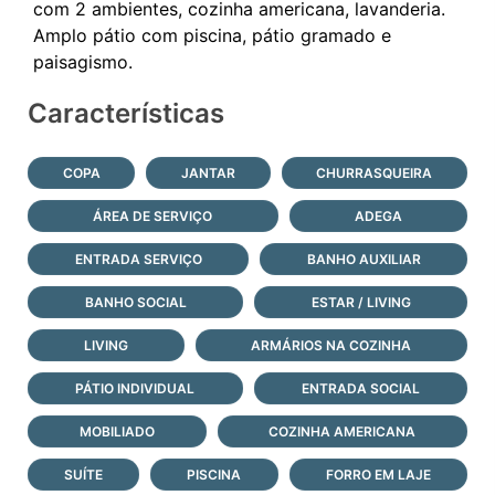
com 2 ambientes, cozinha americana, lavanderia.
Amplo pátio com piscina, pátio gramado e
Características
COPA
JANTAR
CHURRASQUEIRA
ÁREA DE SERVIÇO
ADEGA
ENTRADA SERVIÇO
BANHO AUXILIAR
BANHO SOCIAL
ESTAR / LIVING
LIVING
ARMÁRIOS NA COZINHA
PÁTIO INDIVIDUAL
ENTRADA SOCIAL
MOBILIADO
COZINHA AMERICANA
SUÍTE
PISCINA
FORRO EM LAJE