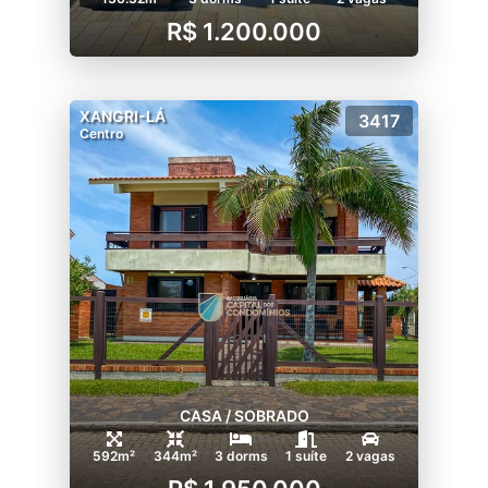
R$ 1.200.000
XANGRI-LÁ
3417
Centro
CASA / SOBRADO
592m²
344m²
3 dorms
1 suíte
2 vagas