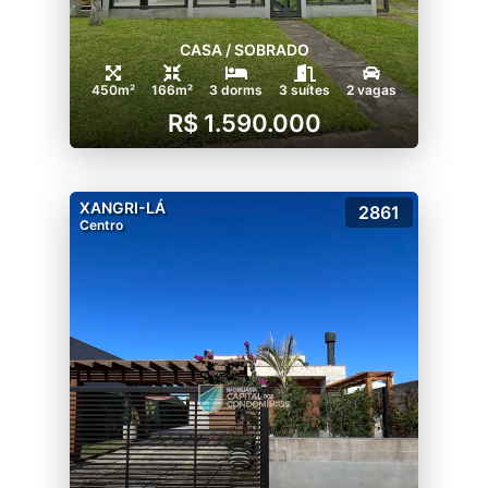
CASA / SOBRADO
450m²
166m²
3 dorms
3 suítes
2 vagas
R$ 1.590.000
XANGRI-LÁ
2861
Centro