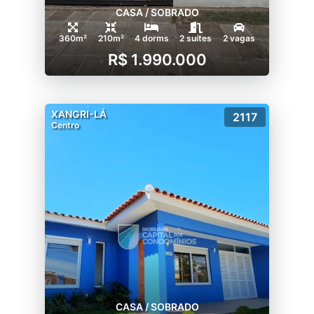
CASA / SOBRADO
360m²
210m²
4 dorms
2 suítes
2 vagas
R$ 1.990.000
XANGRI-LÁ
2117
Centro
CASA / SOBRADO