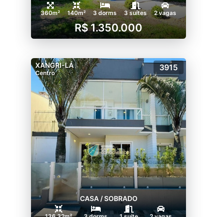
360m²
140m²
3 dorms
3 suítes
2 vagas
R$ 1.350.000
XANGRI-LÁ
3915
Centro
CASA / SOBRADO
136.32m²
3 dorms
1 suíte
2 vagas