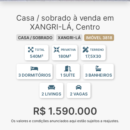
Casa / sobrado à venda em
XANGRI-LÁ, Centro
CASA / SOBRADO
XANGRI-LÁ
IMÓVEL 3818
TOTAL
PRIVATIVA
TERRENO
540M²
180M²
17,5X30
3 DORMITÓRIOS
1 SUÍTE
3 BANHEIROS
2 LIVINGS
2 VAGAS
R$ 1.590.000
Os valores e condições anunciados aqui estão sujeitos a reajustes.