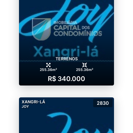
TEEN LOUNGE; POKER ROOM; GOURMET.
SEGURANÇA: PÓRTICO COM GUARITA
BLINDADA; SISTEMA DE CÂMERAS.
SERVIÇOS:VAN PARA TRASLADO ATÉ A
PRAIA; MINIMARKET.
TERRENOS
255.36m²
255.36m²
R$ 340.000
XANGRI-LÁ
2830
JOY