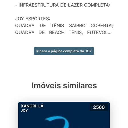
- INFRAESTRUTURA DE LAZER COMPLETA:
JOY ESPORTES:
QUADRA DE TÊNIS SAIBRO COBERTA;
QUADRA DE BEACH TÊNIS, FUTEVÔLEI;
QUADRA DE PADDLE; QUADRA
POLIESPORTIVA; CAMPO DE FUTEBOL;
Ir para a página completa do JOY
QUIOSQUE PARA AS QUADRAS
ESPORTIVAS; PISTA PARA CAMINHADA NO
LAGO CENTRAL.
JOY SPA: ACADEMIA; SAUNA; SAUNA COM
Imóveis similares
ÁREA DE DESCANSO.
CLUBE JOY:
XANGRI-LÁ
2560
ESTAR COM LAREIRA; RESTAURANTE; KIDS
JOY
LOUNGE COM PLAYGROUND EXTERNO;
PISCINAS AQUECIDAS; PRAIA DO LAGO;