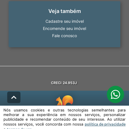
Veja também
Cadastre seu imóvel
Encomende seu imóvel
Fale conosco
CRECI
24.953J
Nós usamos cookies e outras tecnologias semelhantes para
melhorar a sua experiência em nossos serviços, personalizar
© DESENVOLVIDO PELA
AGIL.NET
publicidade e recomendar conteúdo de seu interesse. Ao utilizar
política de privacidade
nossos serviços, você concorda com nossa
Nós usamos cookies e outras tecnologias semelhantes para melhorar a